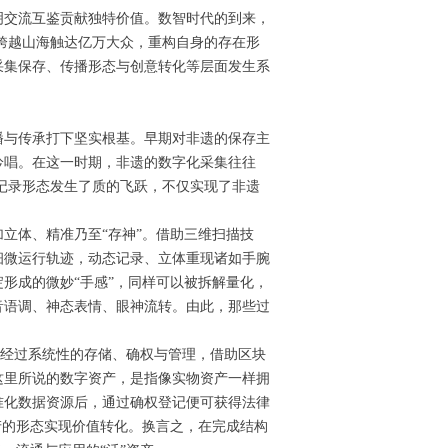
明交流互鉴贡献独特价值。数智时代的到来，
跨越山海触达亿万大众，重构自身的存在形
采集保存、传播形态与创意转化等层面发生系
播与传承打下坚实根基。早期对非遗的保存主
吟唱。在这一时期，非遗的数字化采集往往
传统记录形态发生了质的飞跃，不仅实现了非遗
立体、精准乃至“存神”。借助三维扫描技
细微运行轨迹，动态记录、立体重现诸如手腕
形成的微妙“手感”，同样可以被拆解量化，
音语调、神态表情、眼神流转。由此，那些过
，经过系统性的存储、确权与管理，借助区块
这里所说的数字资产，是指像实物资产一样拥
准化数据资源后，通过确权登记便可获得法律
产的形态实现价值转化。换言之，在完成结构