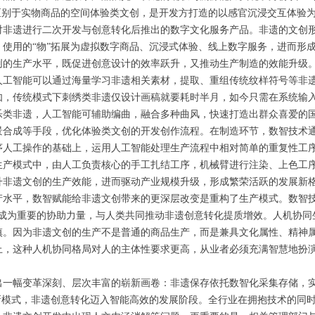
区别于实物商品的空间体验类文创，是开发方打造的以感官沉浸交互体验
方对非遗进行二次开发与创意转化后推出的数字文化服务产品。非遗的文创
使用的“物”拓展为虚拟数字商品、沉浸式体验、线上数字服务，进而形
创的生产水平，既促进创意设计的效率跃升，又推动生产制造的效能升级
人工智能可以通过海量学习非遗相关素材，提取、重组传统纹样符号等非
如，传统模式下刺绣类非遗仅设计画稿就要耗时半月，如今只需在系统输
乐类非遗，人工智能可辅助编曲，融合多种曲风，快速打造出群众喜爱的
景合成等手段，优化体验类文创的开发创作流程。在制造环节，数智技术
序人工操作的基础上，运用人工智能处理生产流程中相对简单的重复性工
生产模式中，由人工负责核心的手工扎结工序，机械臂进行注染、上色工
升非遗文创的生产效能，进而驱动产业规模升级，形成繁荣活跃的发展新
产水平，数智赋能给非遗文创带来的更深层改变是重构了生产模式。数智技
正成为重要的协助力量，与人类共同推动非遗创意转化提质增效。人机协同
慎。因为非遗文创的生产不是普通的商品生产，而是兼具文化属性、精神
，这种人机协同格局对人的主体性要求更高，从业者必须充满智慧地扮演
出一幅变革深刻、层次丰富的崭新画卷：非遗保存依托数智化采集存储，
新模式，非遗创意转化迈入智能高效的发展阶段。全行业在拥抱技术的同