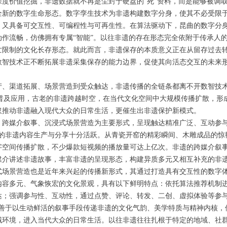
度价值挖掘，非遗数据就不再是尘封于硬盘的“死”资料，而是能够被调取
全新的数字生命形态。数字孪生技术为非遗构建数字分身，使其不必受限
，又具备可交互性、可编程性与可再生性。在算法驱动下，昆曲的数字分
作流畅，仿佛拥有专属“智能”。以往非遗的存在形态完全依附于传承人
亡限制的文化长存形态。就此而言，非遗保存的本质意义正在从留存过去
数智技术正不断拓展非遗采集保存的能力边界，促使其向活态交互的未来
产、渠道拓展、场景营造到受众触达，非遗传播的全链条都离不开数智技
术的普及应用，古老的非遗跨越时空，在当代文化空间中大规模传播扩散，
仅推动非遗融入现代大众的日常生活，更催生出非遗保护新模式。
、跨媒介叙事、沉浸式场景营造为主要形式，呈现触达精准广泛、互动参
上的非遗内容生产与分享十分活跃。从青瓷开窑的精彩瞬间、木雕成品的
字空间传播扩散，不少爆款短视频的播放量可达上亿次。非遗的跨媒介叙
媒介讲述非遗故事，丰富非遗的呈现形态，构建异质多元又相互补充的非
式场景营造也是近年来兴起的传播新形式，其通过打造具有交互性的数字
内容多元、气象恢宏的文化景观，具有以下鲜明特点：依托算法推荐机制
达；强调参与性、互动性，通过点赞、评论、转发、二创、虚拟体验等参与
；善于以生动鲜活的叙事手段传递非遗的文化气韵、美学特质与精神内核，
域环境，进入当代大众的日常生活。以往非遗往往扎根于特定的地域、社