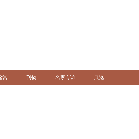
鉴赏
刊物
名家专访
展览