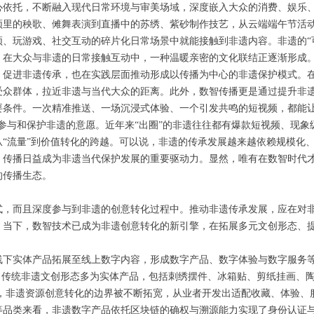
心依托，不断融入现代日常环境与审美场域，深度嵌入大众的消费、娱乐
频里的秧歌、傩舞表演到直播中的苏绣、紫砂制作技艺，从云端端午节活动
、玩游戏、社交互动的碎片化日常场景中就能接触到非遗内容。非遗的“可见
。在大众与非遗的日常接触互动中，一种温暖亲密的文化联结正逐渐形成
、促进非遗传承，也在实践层面推动形成以传播为中心的非遗保护模式。
受众群体，拉近非遗与当代大众的距离。此外，数智传播更是通过提升非
要条件。一次精准推送、一场沉浸式体验、一个引发共鸣的短视频，都能让
参与和保护非遗的意愿。近年来“出圈”的非遗往往都有爆款短视频、现
“流量”到价值转化的跨越。可以说，非遗的传承发展越来越依赖规模化
，传播日益成为非遗当代保护发展的重要驱动力。显然，唯有在数智时代
的传播生态。
式，而且深度参与到非遗的创意转化过程中。推动非遗传承发展，应在对
。当下，数智技术已成为非遗创意转化的新引擎，在拓展多元文创形态、
线下实体产品拓展至线上数字内容，形成数字产品、数字体验与数字服务
。传统非遗文创形态多为实体产品，包括刺绣摆件、冰箱贴、剪纸挂画、
赋能，非遗资源创意转化的边界被不断拓宽，从业者开发出适配收藏、体验
等品类来看，非遗数字产品依托区块链的确权与溯源能力实现了身份认证