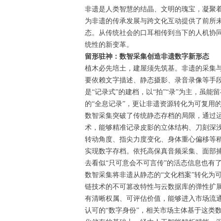
非遗是人类智慧的结晶、文明的瑰宝，凝聚
为非遗的传承发展与跨文化互动提供了前所
态。从传统社会的口耳相传到当下的人机协
统性的新变革。
留形驻神：数智采集创造非遗数字新形态
植木必先培土，建屋须先筑基。非遗的采集
要依赖文字描述、静态摄影、录音录像等手
是“记录式”的建档，以“拍”“录”为主，虽
的“全息记录”，更让非遗资源转化为可复用
数智采集突破了传统静态存档的局限，通过运
术，能够精准记录皮影的立体结构、刀刻深
转动角度、指尖力度变化、身体重心偏移等稍
实现数字存档。依托高保真音频采集、面部
去看似“只可意会不可言传”的活态信息也有
数智采集将非遗从静态的“文化档案”转化为
链技术的不可篡改特性与云数据库的弹性扩
有清晰权属、可评估价值，能够进入市场流
认可的“数字身份”，相关市场主体基于这类