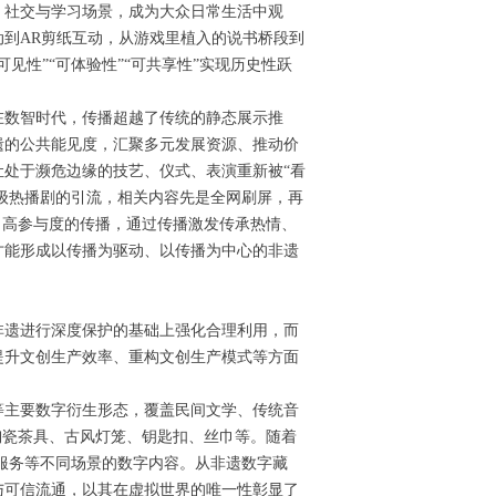
、社交与学习场景，成为大众日常生活中观
到AR剪纸互动，从游戏里植入的说书桥段到
性”“可体验性”“可共享性”实现历史性跃
。
在数智时代，传播超越了传统的静态展示推
遗的公共能见度，汇聚多元发展资源、推动价
处于濒危边缘的技艺、仪式、表演重新被“看
象级热播剧的引流，相关内容先是全网刷屏，再
、高参与度的传播，通过传播激发传承热情、
才能形成以传播为驱动、以传播为中心的非遗
非遗进行深度保护的基础上强化合理利用，而
提升文创生产效率、重构文创生产模式等方面
等主要数字衍生形态，覆盖民间文学、传统音
陶瓷茶具、古风灯笼、钥匙扣、丝巾等。随着
、服务等不同场景的数字内容。从非遗数字藏
与可信流通，以其在虚拟世界的唯一性彰显了