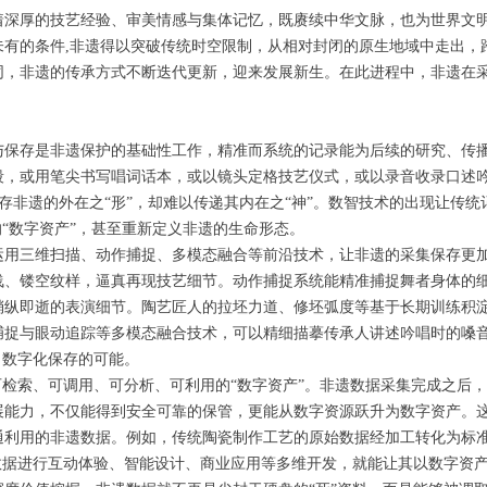
着深厚的技艺经验、审美情感与集体记忆，既赓续中华文脉，也为世界文
未有的条件,非遗得以突破传统时空限制，从相对封闭的原生地域中走出，
同，非遗的传承方式不断迭代更新，迎来发展新生。在此进程中，非遗在
与保存是非遗保护的基础性工作，精准而系统的记录能为后续的研究、传
段，或用笔尖书写唱词话本，或以镜头定格技艺仪式，或以录音收录口述
能留存非遗的外在之“形”，却难以传递其内在之“神”。数智技术的出现让
的“数字资产”，甚至重新定义非遗的生命形态。
用三维扫描、动作捕捉、多模态融合等前沿技术，让非遗的采集保存更加
浅、镂空纹样，逼真再现技艺细节。动作捕捉系统能精准捕捉舞者身体的
纵即逝的表演细节。陶艺匠人的拉坯力道、修坯弧度等基于长期训练积淀
捕捉与眼动追踪等多模态融合技术，可以精细描摹传承人讲述吟唱时的嗓
了数字化保存的可能。
可检索、可调用、可分析、可利用的“数字资产”。非遗数据采集完成之后
展能力，不仅能得到安全可靠的保管，更能从数字资源跃升为数字资产。
通利用的非遗数据。例如，传统陶瓷制作工艺的原始数据经加工转化为标
数据进行互动体验、智能设计、商业应用等多维开发，就能让其以数字资