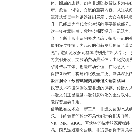
体、圈层的边界。如今非遗以数智技术为核
摩、欣赏、讨论、交流的重要内容。从短视
沉浸式场景中的铜器锻制展示，大众在刷视频
升，已经成为当代文化生活的重要组成部分
这一转变意味着，数智传播既提升非遗活力
介，不断丰富非遗的表达形态，拓展非遗的
值的深度挖掘，为非遗的创新发展创造了重
见”，进而激发多元群体特别是年轻人学习、
向文创开发、文旅消费场景延伸，由此实现从
孕育传承主体、创造市场价值。在此意义上
保护新模式，构建如此覆盖广泛、兼具深度
汲古润今：数智赋能拓展非遗文创新格局
数智技术不但深刻改变非遗的保存、传播方
非遗文创正是推进非遗创意转化的重要载体
发挥着重要作用。
借助数智技术这一新工具，非遗文创形态从
乐、传统舞蹈等相对不易“物化”的非遗门类
VR、MR、AIGC、区块链等技术的深度
品、国风游戏联名皮肤、非遗原创数字音乐