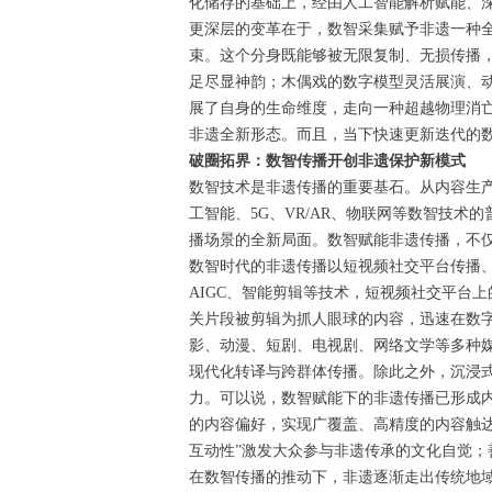
化储存的基础上，经由人工智能解析赋能、深
更深层的变革在于，数智采集赋予非遗一种
束。这个分身既能够被无限复制、无损传播
足尽显神韵；木偶戏的数字模型灵活展演、动
展了自身的生命维度，走向一种超越物理消
非遗全新形态。而且，当下快速更新迭代的
破圈拓界：数智传播开创非遗保护新模式
数智技术是非遗传播的重要基石。从内容生
工智能、5G、VR/AR、物联网等数智技
播场景的全新局面。数智赋能非遗传播，不
数智时代的非遗传播以短视频社交平台传播
AIGC、智能剪辑等技术，短视频社交平台
关片段被剪辑为抓人眼球的内容，迅速在数
影、动漫、短剧、电视剧、网络文学等多种
现代化转译与跨群体传播。除此之外，沉浸
力。可以说，数智赋能下的非遗传播已形成
的内容偏好，实现广覆盖、高精度的内容触
互动性”激发大众参与非遗传承的文化自觉
在数智传播的推动下，非遗逐渐走出传统地