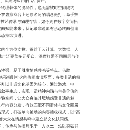
、流通与应用的“活”资产。
于物理载体的脆弱性，也无需被时空阻隔约
身在虚拟戏台上还原名角的唱念做打，举手投
的技艺传承与物理存续，如今则在数字空间拓
转向赋能未来，从记录非遗原有形态转向创造
形态持续演进。
术的全方位支撑。得益于云计算、大数据、人
形成广泛覆盖多元受众、深度打通不同圈层与传
与性强、易于引发情感共鸣等特点。借助
惊艳亮相到社火的热闹表演场面，各类非遗的相
事则以非遗文化基因为核心，通过游戏、电
遗叙事生态，实现非遗精神内涵与审美价值的
体验空间，让大众身临其境地感受非遗的魅
进行内容分发，有效匹配不同群体与文化圈层
形式，打破单向被动的内容接收模式，以“高
使大众在情感共鸣中建立起文化认同感。
群，传承与传播局限于一方水土，难以突破群