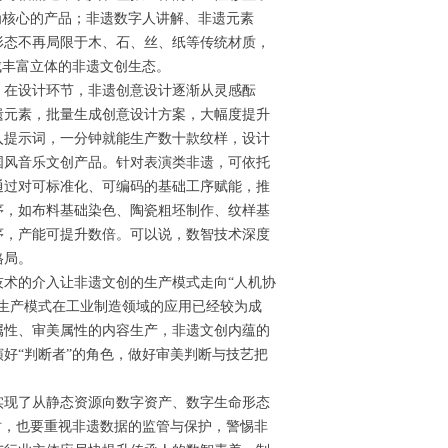
为核心的产品；非遗数字人讲解、非遗元素
形态不再局限于木、石、丝、纸等传统材质，
成丰富立体的非遗文创生态。
。在设计环节，非遗创意设计逐渐从灵感酝
遗元素，批量生成创意设计方案，大幅度提升
入提示词，一分钟就能生产数十款纹样，设计
国风音乐文创产品。针对表演类非遗，可依托
通过对可标准化、可编码的基础工序赋能，推
序，如布料基础染色、陶瓷粗坯制作、纹样基
序，产能可提升数倍。可以说，数智技术深度
格局。
术的介入让非遗文创的生产模式走向“人机协
生产模式在工业制造领域的应用已经较为成
属性、审美属性的内容生产，非遗文创内蕴的
好“判断者”的角色，做好审美判断与技艺把
实现了从静态资源向数字资产、数字生命形态
时，也要重视非遗数据的监管与保护，警惕非