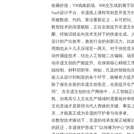
收藏价值；VR戏曲剧场、MR交互戏剧属于
SaaS设计平台、非遗线上课程等则是开发
而被数据、代码、算法重新定义，从可把玩、
数智技术的深度赋能，正在全面提升非遗文
酿、经验试错走向技术支持下的快速生成。
设计的产出效率，激发行业的创新活力。比
周期也从十几天压缩至一两天。对于传统音
动作捕捉技术，结合人工智能二次编辑、场
动非遗文创的产能提升。在保留核心精细工
础绘制、材料切割等。例如，扎染的智能化
嵌入从设计到制造的各个环节，能够有力提
除了催生全新的非遗文创形态，全面提升生
同”。在非遗文创的生产网络中，人工智能
熟，但将其引入文化生产领域时需要格外审
文化意涵才是获得当代人青睐的关键。事实上
关，才能真正成为非遗的守护者与传承者。
在数智技术驱动下，非遗的传承发展正铺展
的跃迁，非遗保护形成了“以传播为中心”的