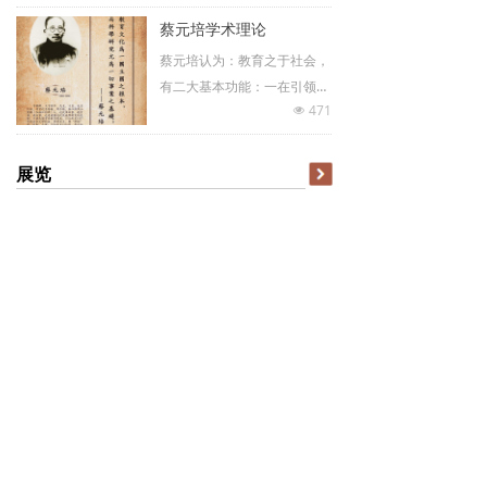
特殊津贴专家。兼任北京大学
蔡元培学术理论
书法艺术研究所所长，中国书
蔡元培认为：教育之于社会，
法家协会理事，中国书法家协
有二大基本功能：一在引领，
会教育委员会副主任，北京书
471
所谓“教育指导社会，而非随
넶
法院副院长，国际书法家协会
逐社会也”；二在服务，“就是
副主席，中国作家协会会员，
学校里养成一种人才，将来进
中国中外文艺理论学会副会
展览
社会做事”，或者“就是学生或
长，香港中国文化研究院院
教育一方面讲学问，一方面效
长，日本金泽大学客座教授，
力社会”。
澳门大学人文学院客座教授，
复旦大学等十所大学双聘教授
等。当代中国书法“文化书
法”理论的创始人。）
中俄文化艺术交流书画展
展 讯
“千年古城，翰墨秋韵”2024 年第二届中国书画名家邀请展暨清照故里书画名家笔会将在中国•济南举办