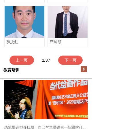
薛忠红
严坤明
上一页
1
/
37
下一页
教育培训
教育培训
练笔墨造型寻找属于自己的笔墨语言---新疆喀什山水画写生